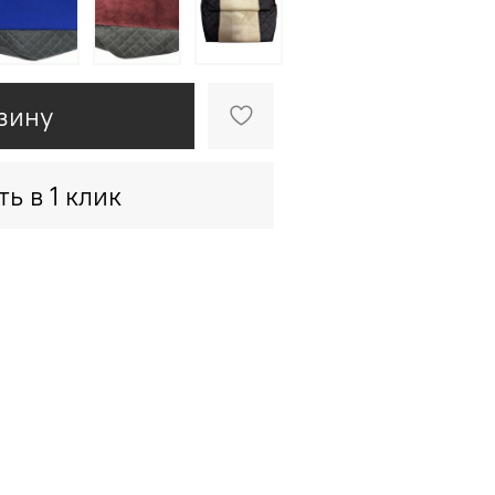
зину
ть в 1 клик