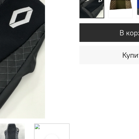
В кор
Купи