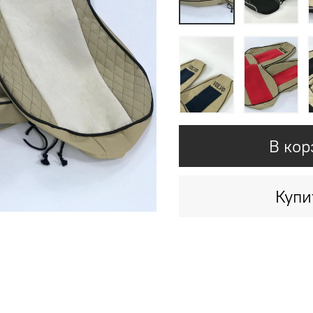
В кор
Купи