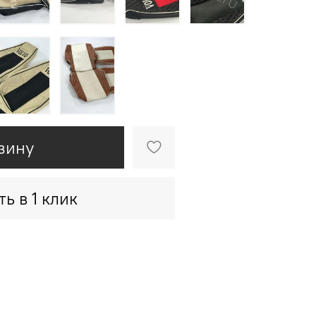
зину
ть в 1 клик