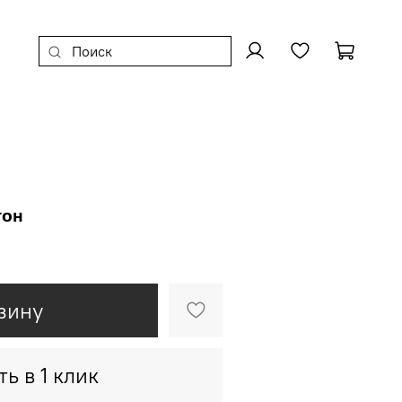
тон
зину
ть в 1 клик