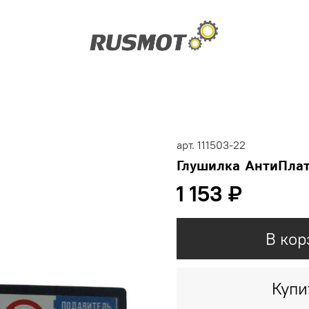
арт.
111503-22
Глушилка АнтиПла
1 153 ₽
В кор
Купи