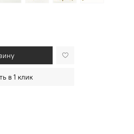
зину
ть в 1 клик