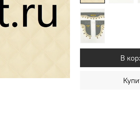
В кор
Купи