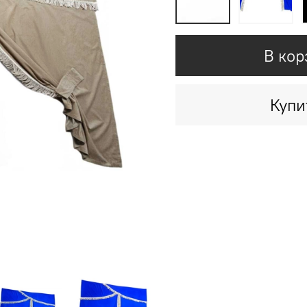
В кор
Купи