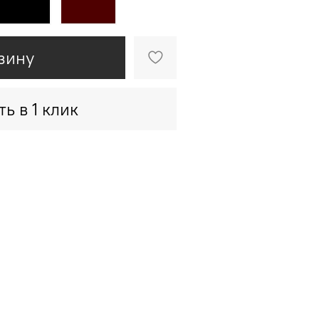
зину
ть в 1 клик