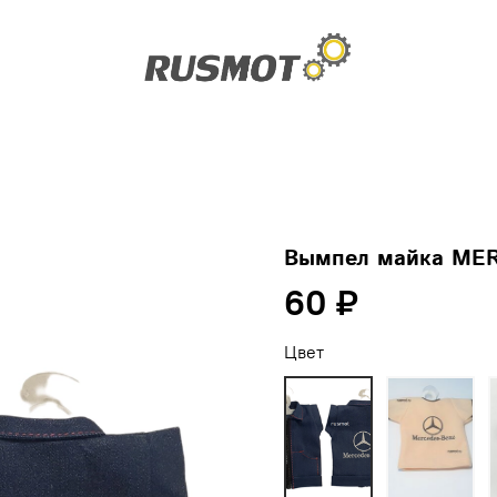
Вымпел майка ME
60 ₽
Цвет