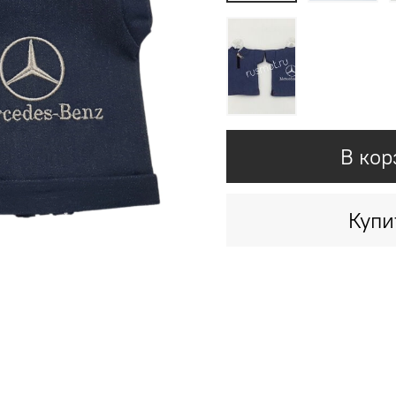
В кор
Купи