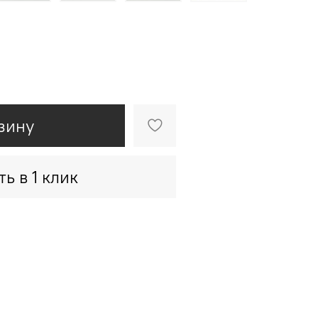
зину
ть в 1 клик